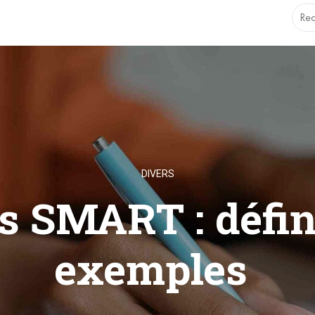
.1.0 with no alternative available. This file no longer needs t
DIVERS
fs SMART : défin
exemples