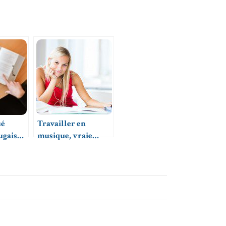
sé
Travailler en
jugaison
musique, vraie
bonne idée ?