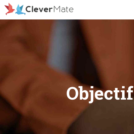
Deprecated: File registration.php is deprecated since version 3
includes/functions.php on line 6078
Objecti