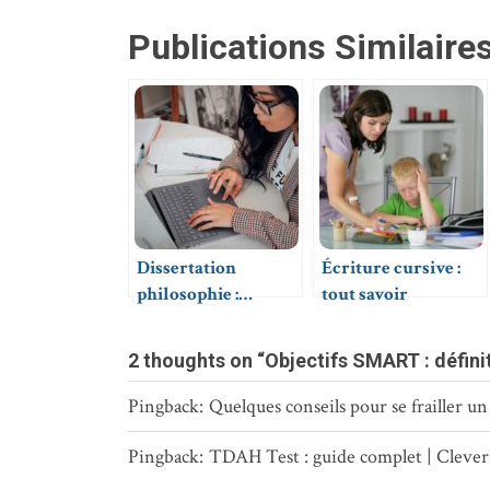
Publications Similaires
Dissertation
Écriture cursive :
philosophie :
tout savoir
méthode et conseils
2 thoughts on “Objectifs SMART : défini
Pingback:
Quelques conseils pour se frailler u
Pingback:
TDAH Test : guide complet | Clever