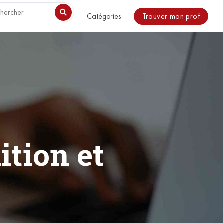
o be included. in /usr/share/nginx/html/magazine/wp-
Trouver mon prof
Catégories
ition et