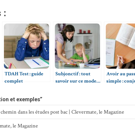
 :
TDAH Test : guide
Subjonctif : tout
Avoir au pas
complet
savoir sur ce mode
simple : con
verbal
et usage
tion et exemples”
n chemin dans les études post bac | Clevermate, le Magazine
mate, le Magazine