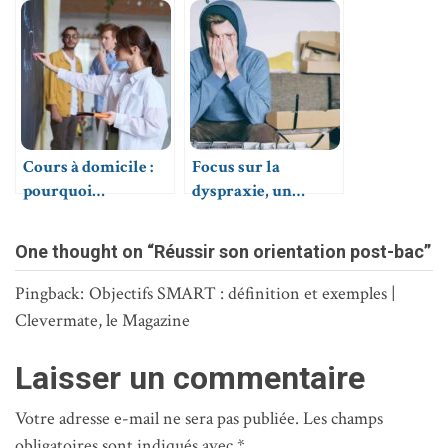
éducative à portée
de main
Cours à domicile :
Focus sur la
pourquoi
dyspraxie, un
privilégier les
trouble du
professeurs
développement
One thought on “Réussir son orientation post-bac”
particuliers de
Clevermate ?
Pingback:
Objectifs SMART : définition et exemples |
Clevermate, le Magazine
Laisser un commentaire
Votre adresse e-mail ne sera pas publiée.
Les champs
obligatoires sont indiqués avec
*