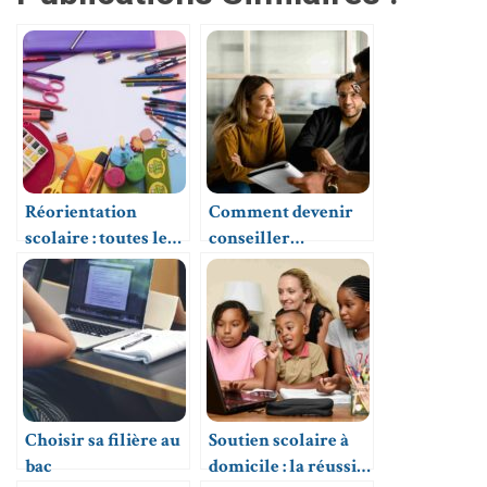
Réorientation
Comment devenir
scolaire : toutes les
conseiller
questions à se poser
d’orientation ?
avant de changer de
voie
Choisir sa filière au
Soutien scolaire à
bac
domicile : la réussite