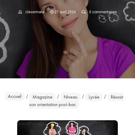
clevermate
27 avril 2020
0 commentaires
Accueil
/
/
/
/
Magazine
Niveau
Lycée
Réussir
son orientation post-bac