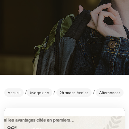
/
/
/
Accueil
Magazine
Grandes écoles
Alternances