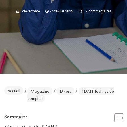
clevermate
24 février 2025
2 commentaires
Accueil
/
/
/
Magazine
Divers
TDAH Test : guide
complet
Sommaire
Qu’est-ce que le TDAH ?