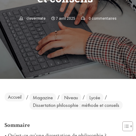
clevermate
7 avril 2025
0 commentaires
Accueil
/
/
/
/
Magazine
Niveau
Lycée
Dissertation philosophie : méthode et conseils
Sommaire
Qu’est-ce qu’une dissertation de philosophie ?