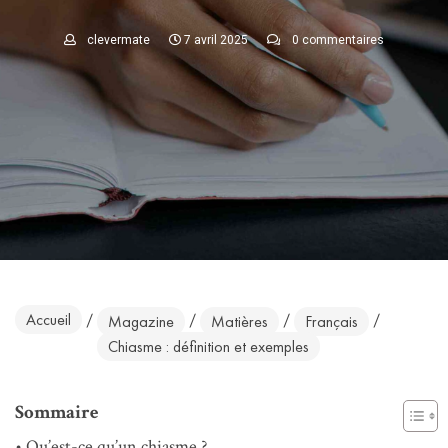
clevermate
7 avril 2025
0 commentaires
Accueil
/
/
/
/
Magazine
Matières
Français
Chiasme : définition et exemples
Sommaire
Qu’est-ce qu’un chiasme ?