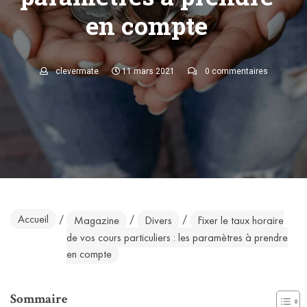
en compte
clevermate
11 mars 2021
0 commentaires
Accueil
/
/
/
Magazine
Divers
Fixer le taux horaire
de vos cours particuliers : les paramètres à prendre
en compte
Sommaire