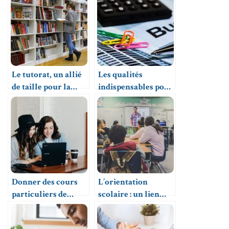
Le tutorat, un allié
Les qualités
de taille pour la
indispensables pour
réussite scolaire
devenir professeur
particulier à
domicile
Donner des cours
L’orientation
particuliers de
scolaire : un lien
langue : pourquoi se
vers la réussite
lancer ?
éducative