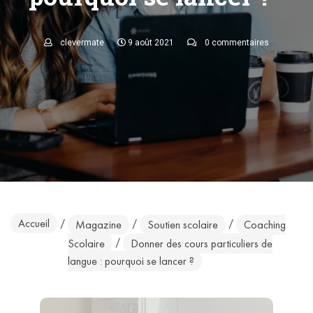
clevermate
9 août 2021
0 commentaires
Accueil
/
/
/
Magazine
Soutien scolaire
Coaching
/
Scolaire
Donner des cours particuliers de
langue : pourquoi se lancer ?