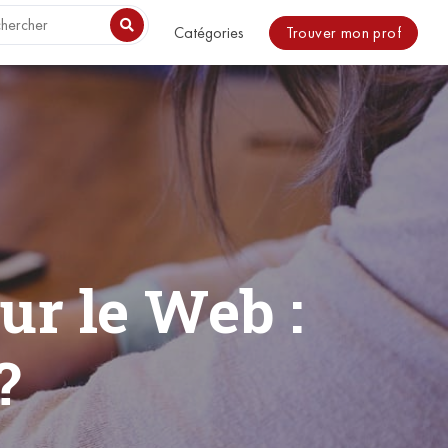
o be included. in /usr/share/nginx/html/magazine/wp-
Trouver mon prof
Catégories
ur le Web :
?