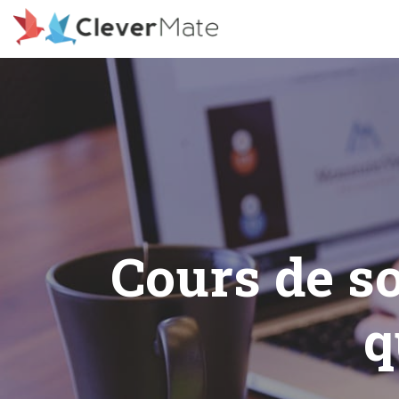
Deprecated: File registration.php is deprecated since version 3
includes/functions.php on line 6078
Cours de so
q