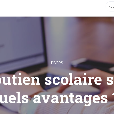
.1.0 with no alternative available. This file no longer needs t
DIVERS
utien scolaire s
uels avantages 