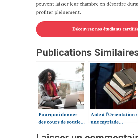
peuvent laisser leur chambre en désordre durant
profiter pleinement.
Découvrez nos étudiants certifié
Publications Similaires
Pourquoi donner
Aide à l’Orientation :
des cours de soutien
une myriade
quand on est
d’options pour les
Laisser un commentai
étudiant ?
élèves de Paris