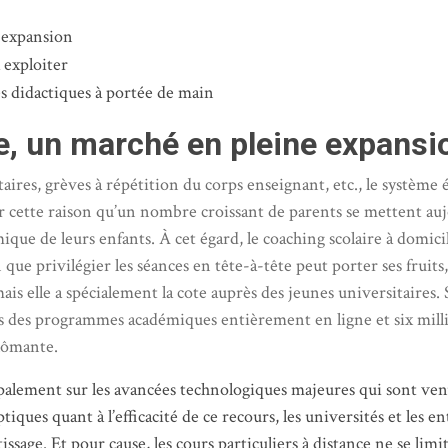
 expansion
 exploiter
es didactiques à portée de main
e, un marché en pleine expansi
étaires, grèves à répétition du corps enseignant, etc., le systèm
 cette raison qu’un nombre croissant de parents se mettent aujo
ue de leurs enfants. À cet égard, le coaching scolaire à domicile 
que privilégier les séances en tête-à-tête peut porter ses fruits
is elle a spécialement la cote auprès des jeunes universitaires. S
ns des programmes académiques entièrement en ligne et six mill
plômante.
ipalement sur les avancées technologiques majeures qui sont ven
tiques quant à l’efficacité de ce recours, les universités et les
ntissage. Et pour cause, les cours particuliers à distance ne se lim