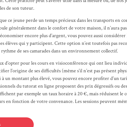
 Cette praticité peut s’avérer utile dans la mesure où, de nos jou
lles de son tuteur.
ue ce jeune perde un temps précieux dans les transports en c
ule généralement dans le confort de votre maison, il n’aura pas à
r économiser encore plus d’argent, vous pouvez aussi considérer 
es élèves qui y participent. Cette option n’est toutefois pas re
 le rythme de ses camarades dans un environnement collectif.
eux d’opter pour les cours en visioconférence qui ont lieu indiv
fier l’origine de ses difficultés (même s’il n’est pas présent phy
i à un montant plus élevé, vous pouvez encore profiter d’un tari
essionnels du tutorat en ligne proposent des prix dégressifs ou d
fichent par exemple un taux horaire à 20 €, mais réduisent le c
s cours en fonction de votre convenance. Les sessions peuvent 
s