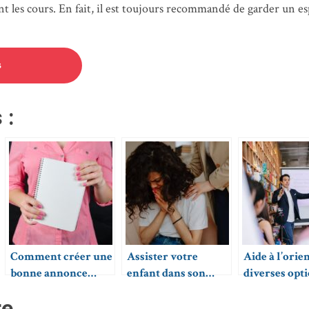
 les cours. En fait, il est toujours recommandé de garder un esp
s
 :
Comment créer une
Assister votre
Aide à l’orie
bonne annonce
enfant dans son
diverses opt
pour ses cours
orientation scolaire
envisageable
re
particuliers ?
: que faire ?