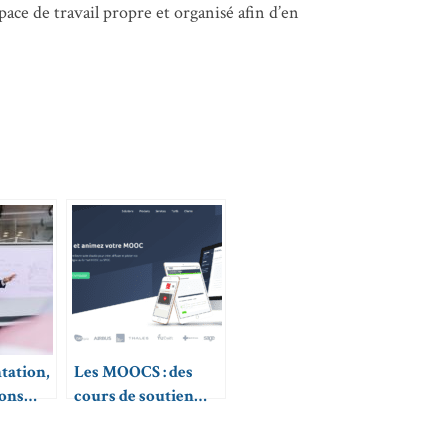
ace de travail propre et organisé afin d’en
ntation,
Les MOOCS : des
ions
cours de soutien
s
scolaire en ligne
pour tous ?