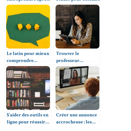
un bac S ?
son diplôme, les
options possibles
Le latin pour mieux
Trouver le
comprendre
professeur
d’autres langues
particulier idéal
vivantes
S’aider des outils en
Créer une annonce
ligne pour réussir
accrocheuse : les
son orientation
astuces