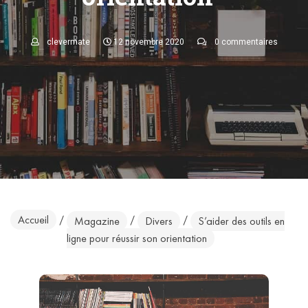
clevermate
12 novembre 2020
0 commentaires
Accueil
/
/
/
Magazine
Divers
S’aider des outils en
ligne pour réussir son orientation