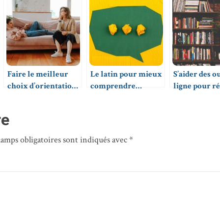
Faire le meilleur
Le latin pour mieux
S’aider des o
choix d’orientation
comprendre
ligne pour r
pour un parcours
d’autres langues
son orientat
éducatif fructueux
vivantes
re
hamps obligatoires sont indiqués avec
*