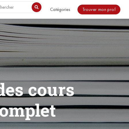
o be included. in /usr/share/nginx/html/magazine/wp-
Trouver mon prof
Catégories
des cours
 complet