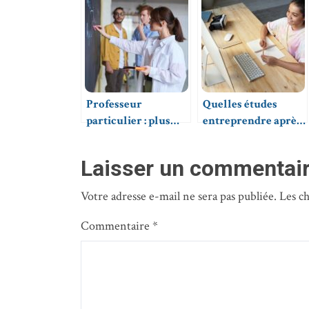
Professeur
Quelles études
particulier : plus
entreprendre après
qu’un métier, une
un bac S ?
passion
Laisser un commentai
Votre adresse e-mail ne sera pas publiée.
Les c
Commentaire
*