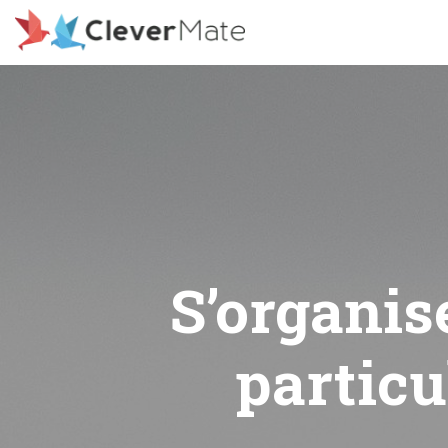
Deprecated: File registration.php is deprecated since version 3
includes/functions.php on line 6078
S’organis
particu