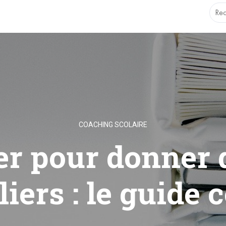
.1.0 with no alternative available. This file no longer needs t
COACHING SCOLAIRE
er pour donner 
liers : le guide