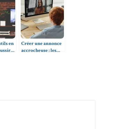
utils en
Créer une annonce
éussir
accrocheuse : les
ion
astuces