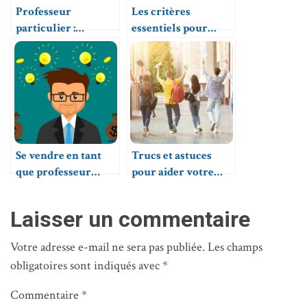
Professeur
Les critères
particulier :
essentiels pour
comment trouver
donner des cours
des élèves ?
particuliers
Se vendre en tant
Trucs et astuces
que professeur
pour aider votre
particulier, que
enfant à réussir à
faire ?
l’école
Laisser un commentaire
Votre adresse e-mail ne sera pas publiée.
Les champs
obligatoires sont indiqués avec
*
Commentaire
*