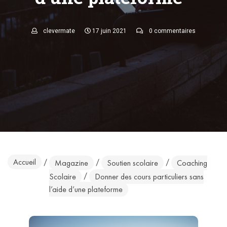
clevermate
17 juin 2021
0 commentaires
Accueil
/
/
/
Magazine
Soutien scolaire
Coaching
/
Scolaire
Donner des cours particuliers sans
l’aide d’une plateforme