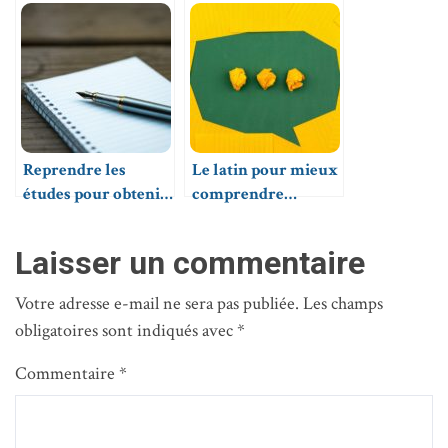
particulier idéal
pour un parcours
éducatif fructueux
Reprendre les
Le latin pour mieux
études pour obtenir
comprendre
son diplôme, les
d’autres langues
options possibles
vivantes
Laisser un commentaire
Votre adresse e-mail ne sera pas publiée.
Les champs
obligatoires sont indiqués avec
*
Commentaire
*