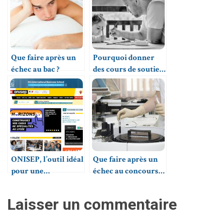
Que faire après un
Pourquoi donner
échec au bac ?
des cours de soutien
au domicile des
élèves ?
ONISEP, l’outil idéal
Que faire après un
pour une
échec au concours
orientation réussie
de médecine
(PACES) ?
Laisser un commentaire