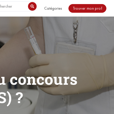
o be included. in /usr/share/nginx/html/magazine/wp-
Trouver mon prof
Catégories
au concours
) ?