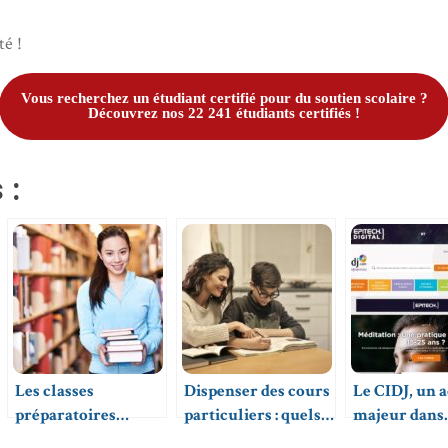
té !
Vous recherchez un étudiant certifié pour du soutien scolaire ?
Découvrez nos 22 241 étudiants certifiés !
 :
Les classes
Dispenser des cours
Le CIDJ, un 
préparatoires
particuliers : quels
majeur dans
économiques
avantages ?
l’accompag