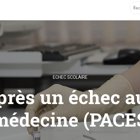
.1.0 with no alternative available. This file no longer needs t
ECHEC SCOLAIRE
après un échec 
médecine (PACES