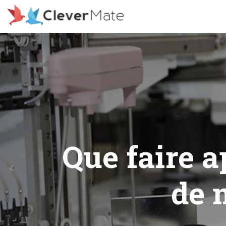
Deprecated: File registration.php is deprecated since version 3
includes/functions.php on line 6078
Que faire 
de 