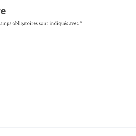
et l’orientat
re
étudiants
hamps obligatoires sont indiqués avec
*