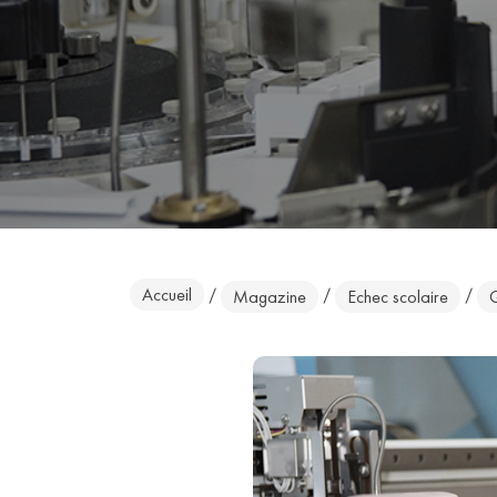
Accueil
/
/
/
Magazine
Echec scolaire
Q