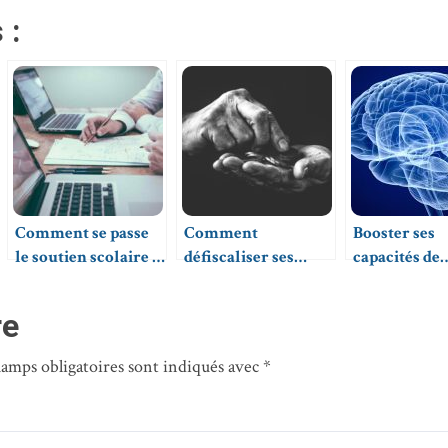
 :
Comment se passe
Comment
Booster ses
le soutien scolaire à
défiscaliser ses
capacités de
domicile en
cours particuliers ?
mémorisati
présentiel ?
re
hamps obligatoires sont indiqués avec
*