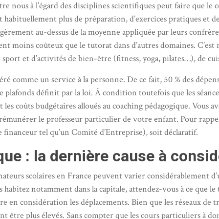
 nous à l’égard des disciplines scientifiques peut faire que le 
nt habituellement plus de préparation, d’exercices pratiques et 
légèrement au-dessus de la moyenne appliquée par leurs confrèr
moins coûteux que le tutorat dans d’autres domaines. C’est no
sport et d’activités de bien-être (fitness, yoga, pilates…), de cui
sidéré comme un service à la personne. De ce fait, 50 % des dépe
e plafonds définit par la loi. À condition toutefois que les séan
 les coûts budgétaires alloués au coaching pédagogique. Vous ave
munérer le professeur particulier de votre enfant. Pour rappel,
financeur tel qu’un Comité d’Entreprise), soit déclaratif.
que : la dernière cause à consid
nateurs scolaires en France peuvent varier considérablement d’une
us habitez notamment dans la capitale, attendez-vous à ce que le t
ndre en considération les déplacements. Bien que les réseaux de
ent être plus élevés. Sans compter que les cours particuliers à d