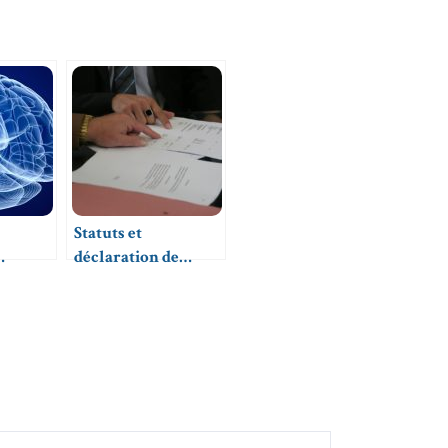
Statuts et
déclaration de
on
revenus pour les
cours particuliers