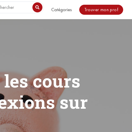
o be included. in /usr/share/nginx/html/magazine/wp-
Trouver mon prof
Catégories
 les cours
lexions sur