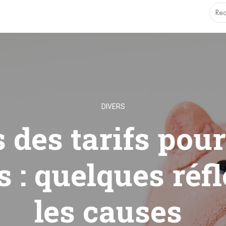
.1.0 with no alternative available. This file no longer needs t
DIVERS
 des tarifs pour
s : quelques réf
les causes