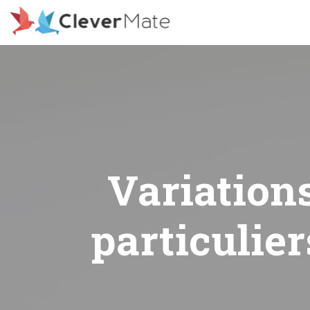
Deprecated: File registration.php is deprecated since version 3
includes/functions.php on line 6078
Variations
particulier