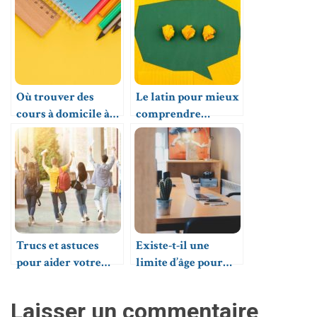
artificielle ?
Où trouver des
Le latin pour mieux
cours à domicile à
comprendre
Lyon ?
d’autres langues
vivantes
Trucs et astuces
Existe-t-il une
pour aider votre
limite d’âge pour
enfant à réussir à
profiter des cours
l’école
particuliers à
Laisser un commentaire
domicile ?