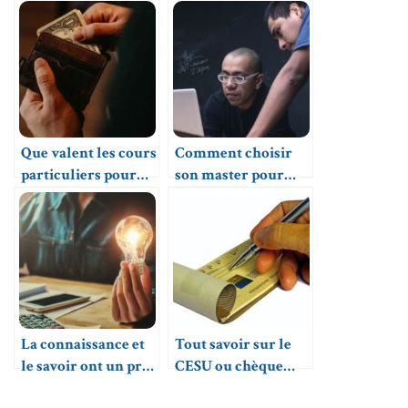
numérique pour
scolaire ?
l’école
Que valent les cours
Comment choisir
particuliers pour
son master pour
adultes ?
travailler dans
l’intelligence
artificielle ?
La connaissance et
Tout savoir sur le
le savoir ont un prix
CESU ou chèque
: lequel ?
emploi service