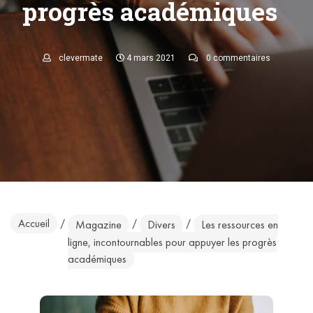
progrès académiques
clevermate
4 mars 2021
0 commentaires
Accueil
/
/
/
Magazine
Divers
Les ressources en
ligne, incontournables pour appuyer les progrès
académiques