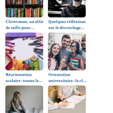
Clevermate, un allié
Quelques réflexions
de taille pour
sur le décrochage
assurer la réussite
scolaire
éducative de votre
enfant
Réorientation
Orientation
scolaire : toutes les
universitaire : la clé
questions à se poser
de voûte d’une vie
avant de changer de
étudiante épanouie
voie