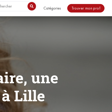
o be included. in /usr/share/nginx/html/magazine/wp-
Trouver mon prof
Catégories
ire, une
à Lille