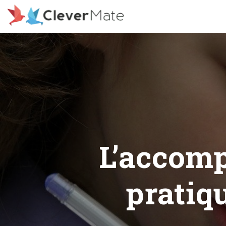
Deprecated: File registration.php is deprecated since version 3
includes/functions.php on line 6078
L’accomp
pratiqu