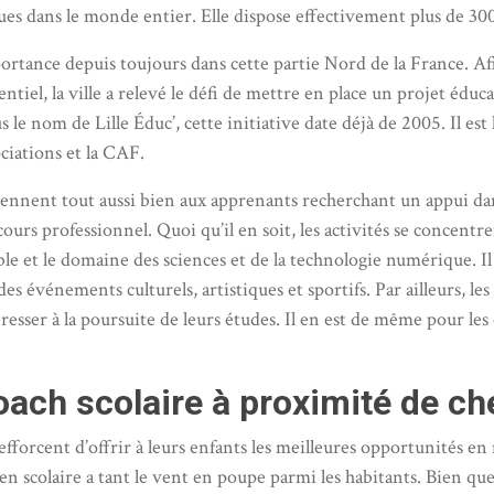
ues dans le monde entier. Elle dispose effectivement plus de 3
ortance depuis toujours dans cette partie Nord de la France. Afin
tiel, la ville a relevé le défi de mettre en place un projet éduca
le nom de Lille Éduc’, cette initiative date déjà de 2005. Il est l
ociations et la CAF.
nnent tout aussi bien aux apprenants recherchant un appui dan
rs professionnel. Quoi qu’il en soit, les activités se concentren
le et le domaine des sciences et de la technologie numérique. Il
s événements culturels, artistiques et sportifs. Par ailleurs, le
téresser à la poursuite de leurs études. Il en est de même pour l
ach scolaire à proximité de ch
 s’efforcent d’offrir à leurs enfants les meilleures opportunités 
n scolaire a tant le vent en poupe parmi les habitants. Bien que