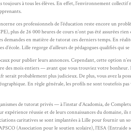
 pas toujours à tous les élèves. En effet, l’environnement collect
apprenants.
oncerne ces professionnels de l’éducation reste encore un prob
E), plus de 26 000 heures de cours n’ont pas été assurées rien
es demandes en matière de tutorat ces derniers temps. En réalit
d’école. Lille regorge d’ailleurs de pédagogues qualifiés qui se f
ocaux pour publier leurs annonces. Cependant, cette option n’es
re des mois entiers — avant que vous trouviez votre bonheur. Pas
r serait probablement plus judicieux. De plus, vous avez la pos
raphique. En règle générale, les profils ne sont toutefois pas vé
ganismes de tutorat privés — à l’instar d’Acadomia, de Comple
leur expérience réussie et de leurs connaissances du domaine, ils
ciations caritatives se sont implantées à Lille pour fournir un 
SCO (Association pour le soutien scolaire), l’ESA (Entraide sco