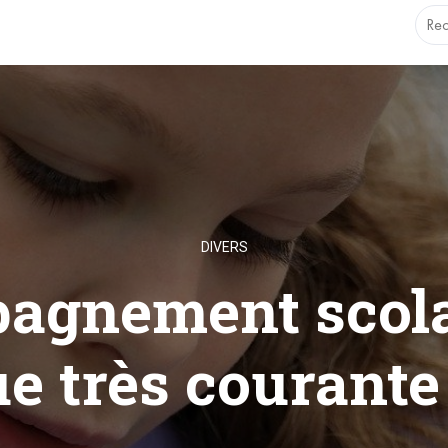
.1.0 with no alternative available. This file no longer needs t
DIVERS
agnement scola
e très courante 