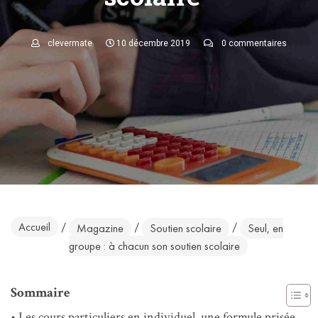
clevermate
10 décembre 2019
0 commentaires
Accueil
/
/
/
Magazine
Soutien scolaire
Seul, en
groupe : à chacun son soutien scolaire
Sommaire
Les cours particuliers en individuel, une formule prisée