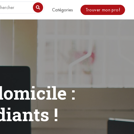
o be included. in /usr/share/nginx/html/magazine/wp-
Trouver mon prof
Catégories
domicile :
diants !