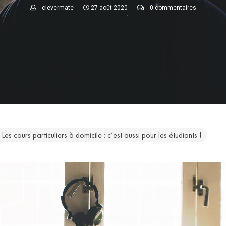
clevermate
27 août 2020
0 commentaires
Les cours particuliers à domicile : c’est aussi pour les étudiants !