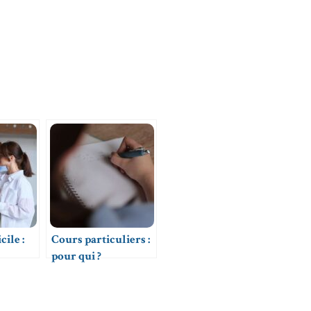
ile :
Cours particuliers :
pour qui ?
es
de