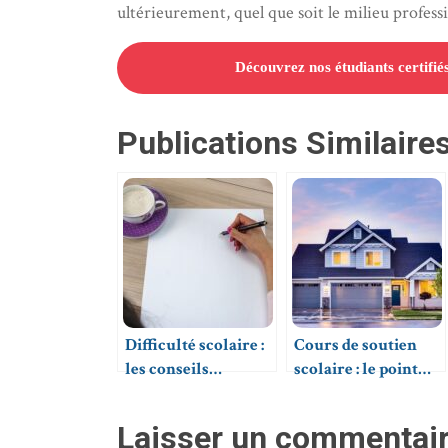
ultérieurement, quel que soit le milieu professi
Découvrez nos étudiants certifié
Publications Similaires
Difficulté scolaire :
Cours de soutien
les conseils
scolaire : le point
pratiques pour
sur le marché
choisir un
actuel en France
Laisser un commentai
professeur