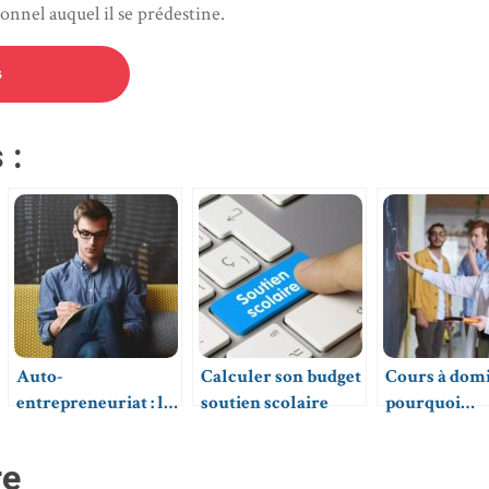
onnel auquel il se prédestine.
s
 :
Auto-
Calculer son budget
Cours à domic
entrepreneuriat : la
soutien scolaire
pourquoi
meilleure option
privilégier l
pour se lancer dans
professeurs
re
l’industrie du
particuliers 