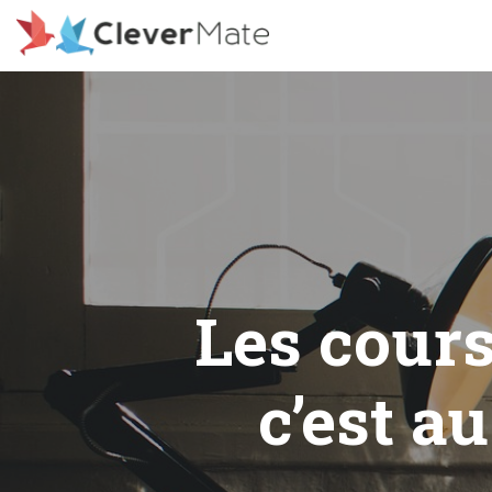
Deprecated: File registration.php is deprecated since version 3
includes/functions.php on line 6078
Les cours
c’est a