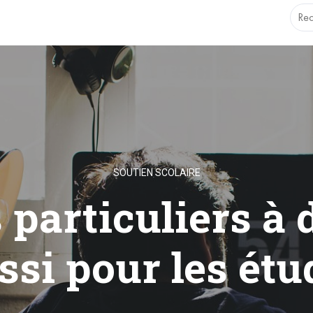
.1.0 with no alternative available. This file no longer needs t
SOUTIEN SCOLAIRE
 particuliers à 
ussi pour les étu