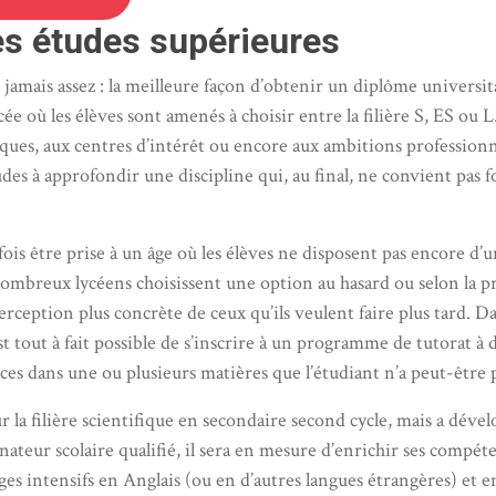
es études supérieures
t jamais assez : la meilleure façon d’obtenir un diplôme universi
 où les élèves sont amenés à choisir entre la filière S, ES ou L. 
s, aux centres d’intérêt ou encore aux ambitions professionnell
s à approfondir une discipline qui, au final, ne convient pas fo
ois être prise à un âge où les élèves ne disposent pas encore d’u
 nombreux lycéens choisissent une option au hasard ou selon la pr
rception plus concrète de ceux qu’ils veulent faire plus tard. Da
est tout à fait possible de s’inscrire à un programme de tutora
es dans une ou plusieurs matières que l’étudiant n’a peut-être p
ur la filière scientifique en secondaire second cycle, mais a déve
teur scolaire qualifié, il sera en mesure d’enrichir ses compét
ages intensifs en Anglais (ou en d’autres langues étrangères) e