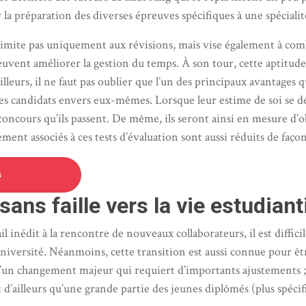
la préparation des diverses épreuves spécifiques à une spécialité
imite pas uniquement aux révisions, mais vise également à combl
euvent améliorer la gestion du temps. À son tour, cette aptitud
lleurs, il ne faut pas oublier que l’un des principaux avantages qu
des candidats envers eux-mêmes. Lorsque leur estime de soi se déc
concours qu’ils passent. De même, ils seront ainsi en mesure d’ob
lement associés à ces tests d’évaluation sont aussi réduits de faço
s
sans faille vers la vie estudiant
inédit à la rencontre de nouveaux collaborateurs, il est diffic
’université. Néanmoins, cette transition est aussi connue pour ê
it d’un changement majeur qui requiert d’importants ajustements 
t d’ailleurs qu’une grande partie des jeunes diplômés (plus spéc