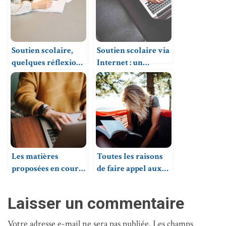
Soutien scolaire,
Soutien scolaire via
quelques réflexions
Internet : un
sur les stages
avantage notoire
intensifs
pour les élèves
Les matières
Toutes les raisons
proposées en cours
de faire appel aux
de soutien scolaire
services d’un
professeur
Laisser un commentaire
particulier
Votre adresse e-mail ne sera pas publiée.
Les champs