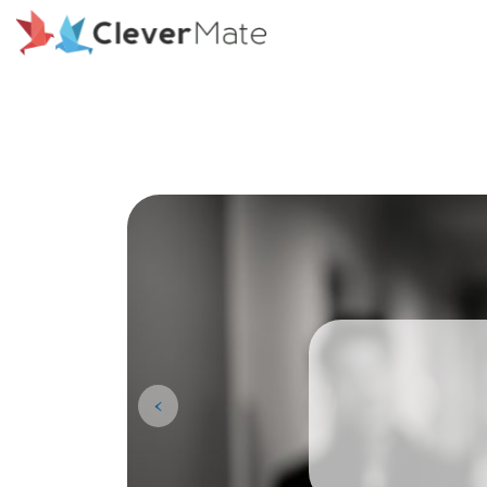
Deprecated: File registration.php is deprecated since version 3
includes/functions.php on line 6078
Le phéno
‹