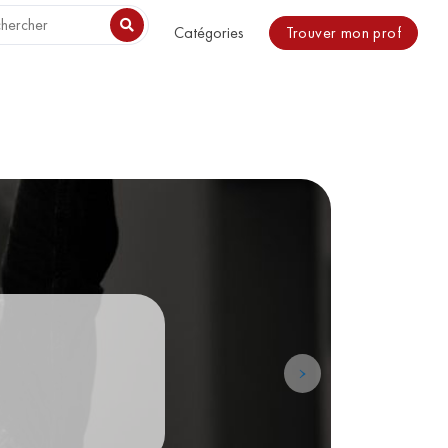
o be included. in /usr/share/nginx/html/magazine/wp-
Trouver mon prof
Catégories
ent de la
›