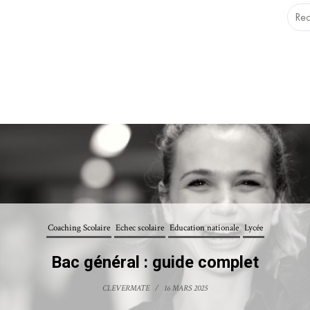
.1.0 with no alternative available. This file no longer needs t
Echec scolaire
mène du “teenage burn-out” ou l’épuisem
jeunesse
CLEVERMATE
/
27 DÉCEMBRE 2019