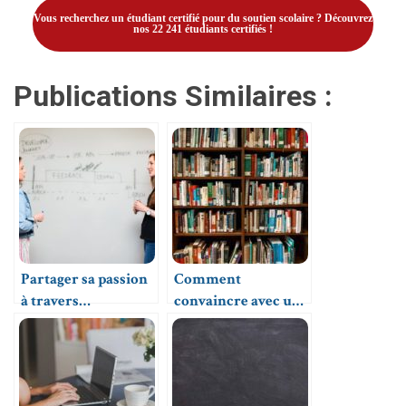
Vous recherchez un étudiant certifié pour du soutien scolaire ? Découvrez
nos 22 241 étudiants certifiés !
Publications Similaires :
Partager sa passion
Comment
à travers
convaincre avec une
l’enseignement
annonce de tutorat
accrocheuse sur
Clevermate ?