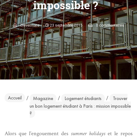
impossible ?
clevermate
23 septembre 2015
0 commentaires
Accueil
/
/
/
Magazine
Logement étudiants
Trouver
un bon logement étudiant à Paris : mission impossible
?
Alors que l’engouement des
summer holidays
et le repos