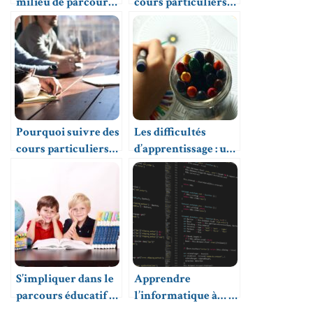
milieu de parcours :
cours particuliers
un réel défi à
en ligne
surmonter
Pourquoi suivre des
Les difficultés
cours particuliers
d’apprentissage : un
en groupe
réel frein à la
réussite scolaire
S’impliquer dans le
Apprendre
parcours éducatif de
l’informatique à… 0
votre enfant : oui,
€