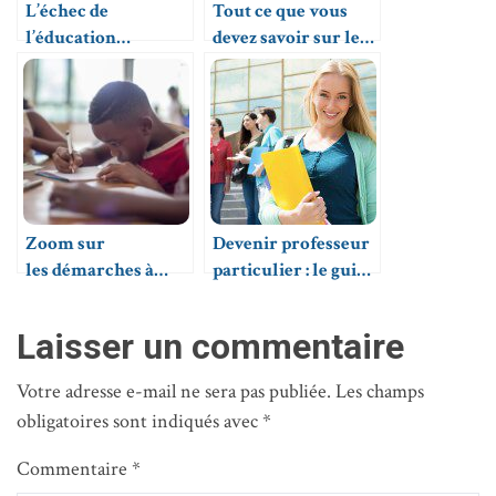
L’échec de
Tout ce que vous
l’éducation
devez savoir sur les
nationale :
cours en ligne
désormais une
réalité !
Zoom sur
Devenir professeur
les démarches à
particulier : le guide
suivre pour donner
complet
des cours
Laisser un commentaire
particuliers
Votre adresse e-mail ne sera pas publiée.
Les champs
obligatoires sont indiqués avec
*
Commentaire
*