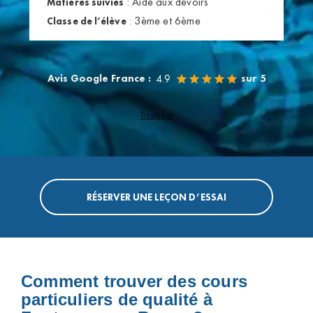
:
Aide aux devoirs
Matières suivies
:
3ème et 6ème
Classe de l’élève
Avis Google France :
sur 5
4.9
Trustpilot
RÉSERVER UNE LEÇON D’ESSAI
Comment trouver des cours
particuliers de qualité à