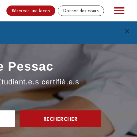
Réserver une leçon
Donner des cours
ie Pessac
udiant.e.s certifié.e.s