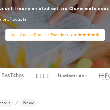
ui ont trouvé un étudiant via Clevermate nou
e prof adapté.
Avis Google France :
Excellent
4.9
/
osophie
Pessac