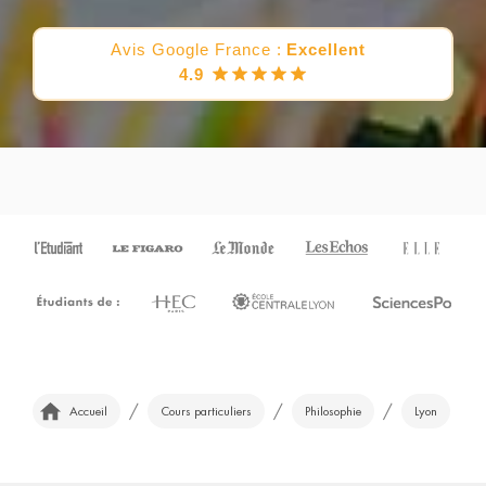
Avis Google France :
Excellent
4.9
/
/
/
Accueil
Cours particuliers
Philosophie
Lyon