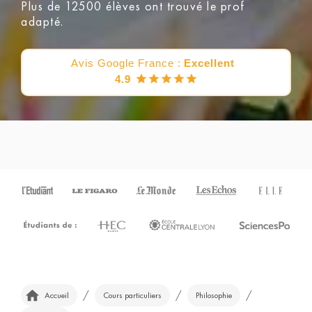
Plus de 12500 élèves ont trouvé le prof
adapté.
Avis Google France :
Excellent
4.9
/
/
/
Accueil
Cours particuliers
Philosophie