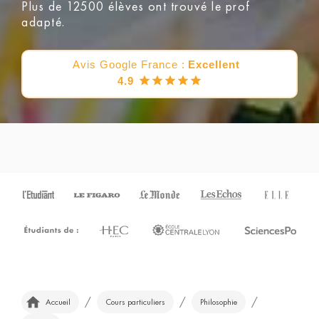
Plus de 12500 élèves ont trouvé le prof
adapté.
Avis Google France :
Excellent
4.9
/
/
/
Accueil
Cours particuliers
Philosophie