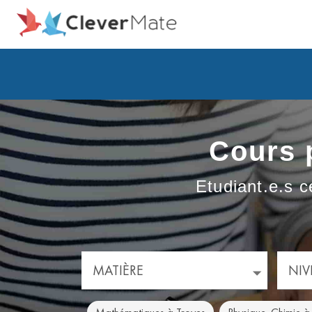
Cours p
Etudiant.e.s c
MATIÈRE
NIV