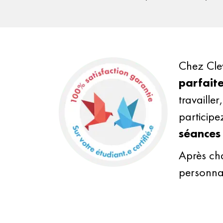
Chez Cle
parfait
travaille
participe
séances 
Après cha
personna