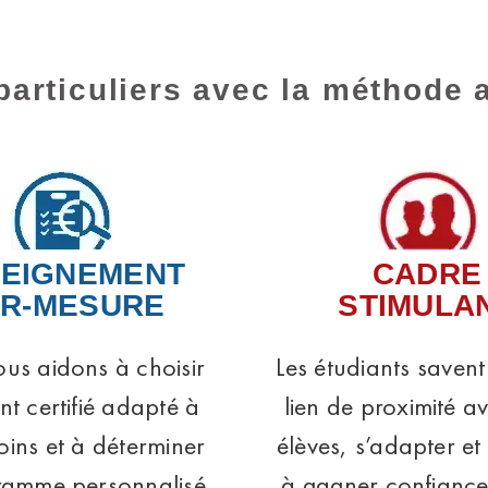
particuliers avec la méthode 
EIGNEMENT
CADRE
R-MESURE
STIMULA
us aidons à choisir
Les étudiants savent
ant certifié adapté à
lien de proximité a
oins et à déterminer
élèves, s’adapter et 
ramme personnalisé.
à gagner confiance