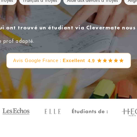
 Troyes
Français à Troyes
Aide aux devoirs à Troyes
Angl
ui ont trouvé un étudiant via Clevermate nou
e prof adapté.
Avis Google France :
Excellent
4.9