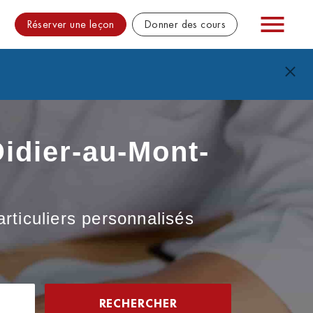
Réserver une leçon
Donner des cours
Didier-au-Mont-
articuliers personnalisés