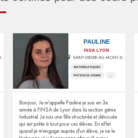
PAULINE
INSA LYON
SAINT-DIDIER-AU-MONT-D'OR
SAINT-DIDIER-AU-MONT-D'OR
MATHÉMATIQUES
PHYSIQUE-CHIMIE
...
Bonjour, Je m'appelle Pauline je suis en 3e
année à l'INSA de Lyon dans la section génie
Industriel. Je suis une fille structurée et dévouée
qui est prête à tout pour ces élèves. En effet
quand je m'engage auprès d'un élève, je ne le
lâche pas et je l'encourage afin qu'il puisse