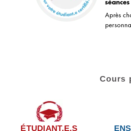
séances 
Après cha
personna
Cours 
ÉTUDIANT.E.S
ENS