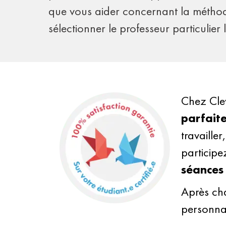
que vous aider concernant la méthod
sélectionner le professeur particulier
Chez Cle
parfait
travaille
participe
séances 
Après cha
personna