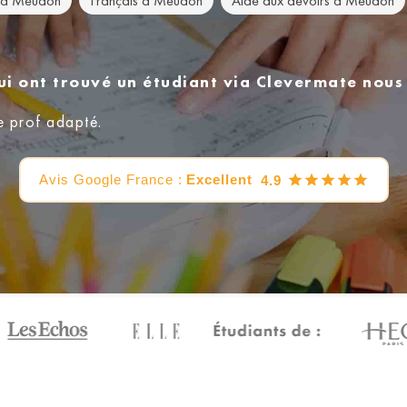
e à Meudon
Français à Meudon
Aide aux devoirs à Meudon
ui ont trouvé un étudiant via Clevermate nou
e prof adapté.
Avis Google France :
Excellent
4.9