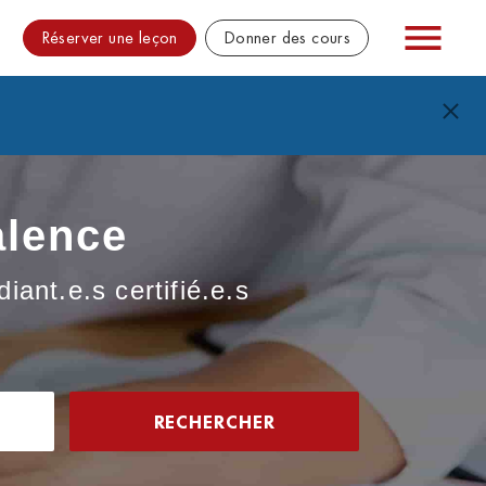
Réserver une leçon
Donner des cours
alence
iant.e.s certifié.e.s