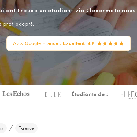
ui ont trouvé un étudiant via Clevermate nou
e prof adapté.
Avis Google France :
Excellent
4.9
/
hs
Talence