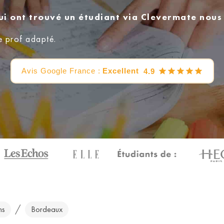
ui ont trouvé un étudiant via Clevermate nou
e prof adapté.
Avis Google France :
Excellent
4.9
/
hs
Bordeaux