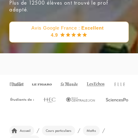
Plus de 12500 élèves ont trouvé le prof
adapté.
Avis Google France :
Excellent
4.9
/
/
/
Accueil
Cours particuliers
Maths