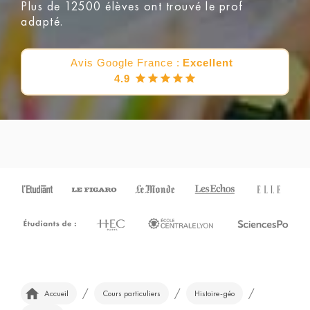
Plus de 12500 élèves ont trouvé le prof
adapté.
Avis Google France :
Excellent
4.9
/
/
/
Accueil
Cours particuliers
Histoire-géo